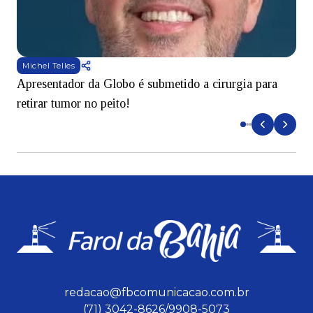
Michel Telles
Apresentador da Globo é submetido a cirurgia para
D
retirar tumor no peito!
redacao@fbcomunicacao.com.br
(71) 3042-8626/9908-5073