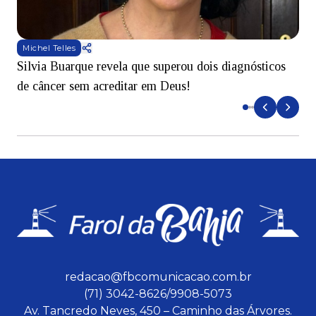
Michel Telles
Silvia Buarque revela que superou dois diagnósticos
A
de câncer sem acreditar em Deus!
r
redacao@fbcomunicacao.com.br
(71) 3042-8626/9908-5073
Av. Tancredo Neves, 450 – Caminho das Árvores.