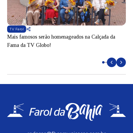
TV Farol
Mais famosos serão homenageados na Calçada da
S
Fama da TV Globo!
p
d