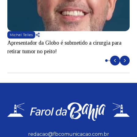
Michel Telles
Apresentador da Globo é submetido a cirurgia para
D
retirar tumor no peito!
redacao@fbcomunicacao.com.br