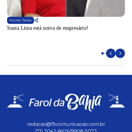
Michel Telles
Sonia Lima está noiva de empresário!
B
q
redacao@fbcomunicacao.com.br
(71) 3042-8626/9908-5073