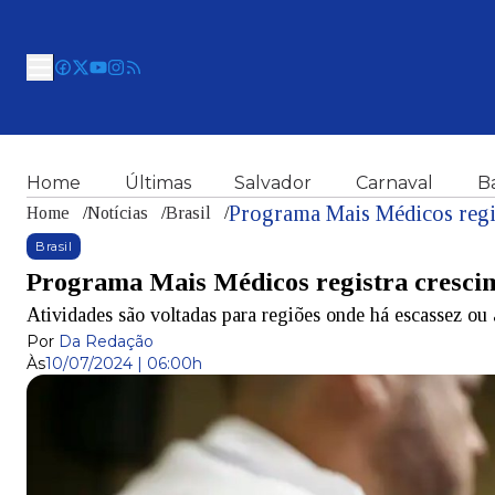
Home
Últimas
Salvador
Carnaval
B
Programa Mais Médicos regis
Home
/
Notícias
/
Brasil
/
Brasil
Programa Mais Médicos registra cresci
Atividades são voltadas para regiões onde há escassez ou 
Por
Da Redação
Às
10/07/2024 | 06:00h