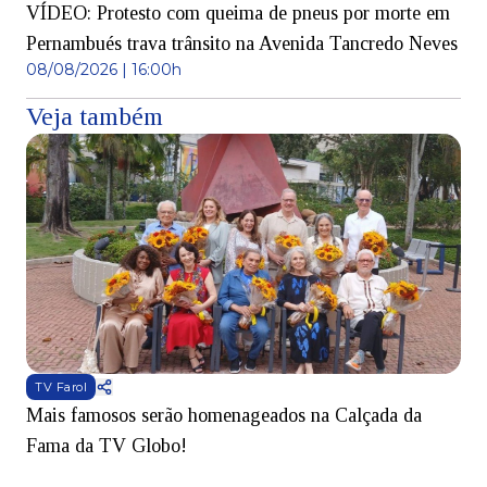
VÍDEO: Protesto com queima de pneus por morte em
Pernambués trava trânsito na Avenida Tancredo Neves
08/08/2026 | 16:00h
Veja também
TV Farol
Mais famosos serão homenageados na Calçada da
S
Fama da TV Globo!
p
d