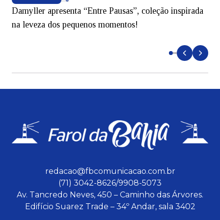
Damyller apresenta “Entre Pausas”, coleção inspirada
S
na leveza dos pequenos momentos!
redacao@fbcomunicacao.com.br
(71) 3042-8626/9908-5073
Av. Tancredo Neves, 450 – Caminho das Árvores.
Edifício Suarez Trade – 34º Andar, sala 3402