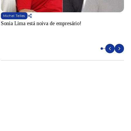
Michel Telles
Sonia Lima está noiva de empresário!
B
q
a