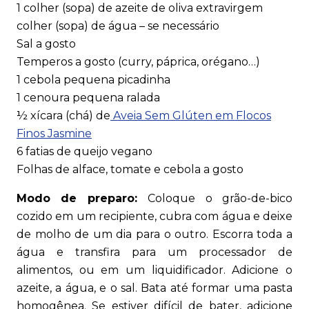
1 colher (sopa) de azeite de oliva extravirgem
colher (sopa) de água – se necessário
Sal a gosto
Temperos a gosto (curry, páprica, orégano…)
1 cebola pequena picadinha
1 cenoura pequena ralada
½ xícara (chá) de
Aveia Sem Glúten em Flocos
Finos Jasmine
6 fatias de queijo vegano
Folhas de alface, tomate e cebola a gosto
Modo de preparo:
Coloque o grão-de-bico
cozido em um recipiente, cubra com água e deixe
de molho de um dia para o outro. Escorra toda a
água e transfira para um processador de
alimentos, ou em um liquidificador. Adicione o
azeite, a água, e o sal. Bata até formar uma pasta
homogênea. Se estiver difícil de bater, adicione