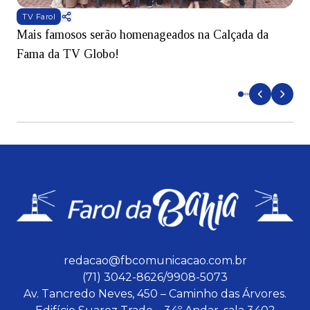
TV Farol
Mais famosos serão homenageados na Calçada da
S
Fama da TV Globo!
p
d
redacao@fbcomunicacao.com.br
(71) 3042-8626/9908-5073
Av. Tancredo Neves, 450 – Caminho das Árvores.