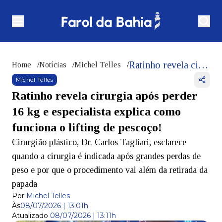
Ratinho revela cirurgia após perder 16 kg e especialista explica como funciona o lifting de pescoço!
Home
/
Notícias
/
Michel Telles
/
Michel Telles
Ratinho revela cirurgia após perder
16 kg e especialista explica como
funciona o lifting de pescoço!
Cirurgião plástico, Dr. Carlos Tagliari, esclarece
quando a cirurgia é indicada após grandes perdas de
peso e por que o procedimento vai além da retirada da
papada
Por
Michel Telles
Às
08/07/2026 | 13:01h
Atualizado
08/07/2026 | 13:11h