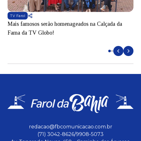
TV Farol
Mais famosos serão homenageados na Calçada da
S
Fama da TV Globo!
p
d
redacao@fbcomunicacao.com.br
(71) 3042-8626/9908-5073