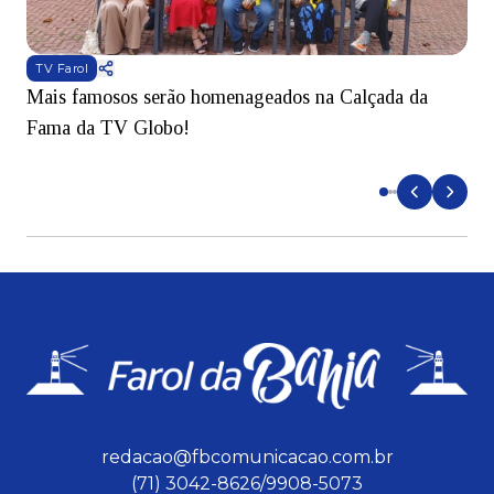
TV Farol
Mais famosos serão homenageados na Calçada da
S
Fama da TV Globo!
p
d
redacao@fbcomunicacao.com.br
(71) 3042-8626/9908-5073