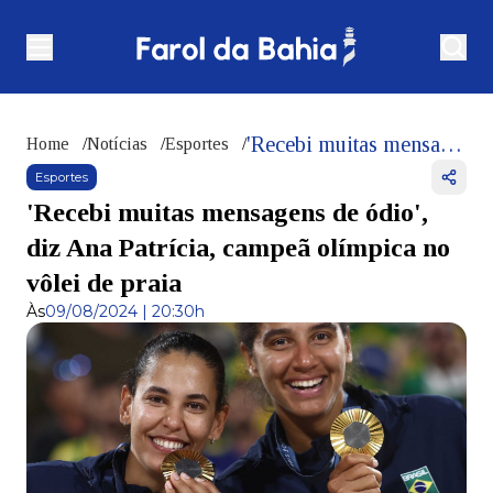
'Recebi muitas mensagens de ódio', diz Ana Patrícia, campeã olímpica no vôlei de praia
Home
/
Notícias
/
Esportes
/
Esportes
'Recebi muitas mensagens de ódio',
diz Ana Patrícia, campeã olímpica no
vôlei de praia
Às
09/08/2024 | 20:30h