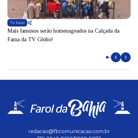
TV Farol
Mais famosos serão homenageados na Calçada da
S
Fama da TV Globo!
p
d
redacao@fbcomunicacao.com.br