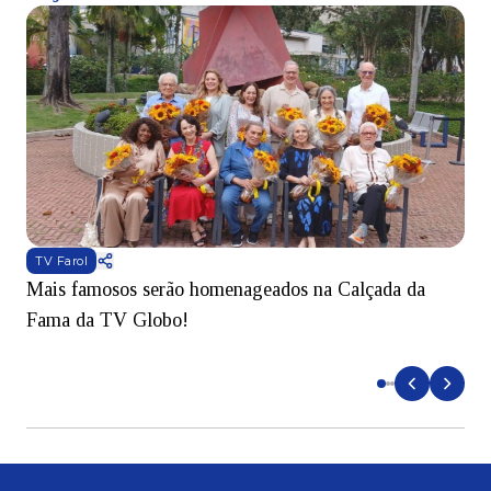
TV Farol
Mais famosos serão homenageados na Calçada da
S
Fama da TV Globo!
p
d