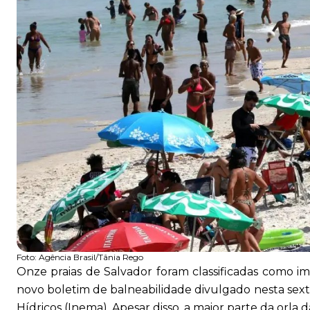
Foto:
Agência Brasil/Tânia Rego
Onze praias de Salvador foram classificadas como 
novo boletim de balneabilidade divulgado nesta sexta
Hídricos (Inema). Apesar disso, a maior parte da orla d