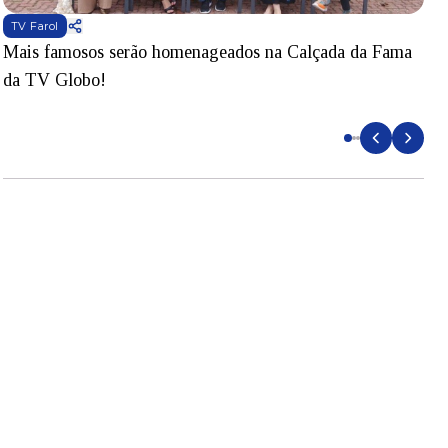
TV Farol
Mais famosos serão homenageados na Calçada da Fama
S
da TV Globo!
p
d