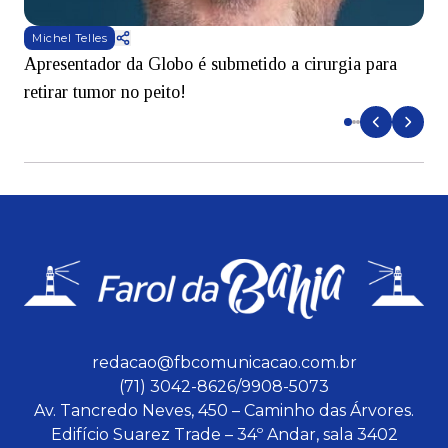
Michel Telles
Apresentador da Globo é submetido a cirurgia para
D
retirar tumor no peito!
redacao@fbcomunicacao.com.br
(71) 3042-8626/9908-5073
Av. Tancredo Neves, 450 – Caminho das Árvores.
Edifício Suarez Trade – 34º Andar, sala 3402