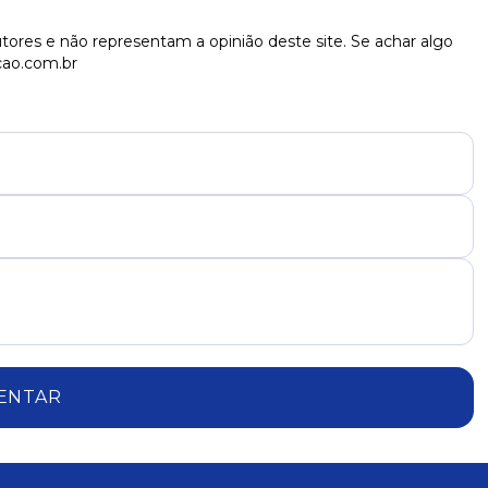
seleção argentina
tores e não representam a opinião deste site. Se achar algo
cao.com.br
ENTAR