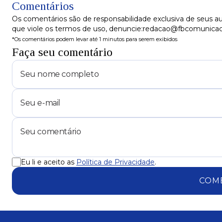
da Copa do Nordeste
Comentários
Os comentários são de responsabilidade exclusiva de seus au
que viole os termos de uso, denuncie:redacao@fbcomunica
*Os comentários podem levar até 1 minutos para serem exibidos
Faça seu comentário
Eu li e aceito as
Política de Privacidade
.
COM