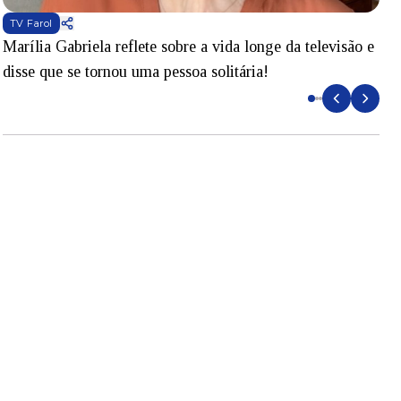
TV Farol
Marília Gabriela reflete sobre a vida longe da televisão e
B
disse que se tornou uma pessoa solitária!
L