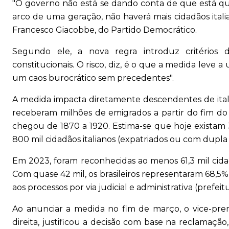
"O governo não está se dando conta de que está qu
arco de uma geração, não haverá mais cidadãos ita
Francesco Giacobbe, do Partido Democrático.
Segundo ele, a nova regra introduz critérios di
constitucionais. O risco, diz, é o que a medida leve
um caos burocrático sem precedentes".
A medida impacta diretamente descendentes de ital
receberam milhões de emigrados a partir do fim do 
chegou de 1870 a 1920. Estima-se que hoje existam
800 mil cidadãos italianos (expatriados ou com dupla 
Em 2023, foram reconhecidas ao menos 61,3 mil cidad
Com quase 42 mil, os brasileiros representaram 68,5%
aos processos por via judicial e administrativa (prefeit
Ao anunciar a medida no fim de março, o vice-premi
direita, justificou a decisão com base na reclamação