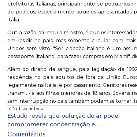
prefeituras italianas, principalmente de pequenos 
de pedidos, especialmente aqueles apresentados po
Itália.
Outra razão, afirmou o ministro, é que os interessad
em residir no país, mas somente circular com mais
Unidos sem visto. "Ser cidadão italiano é um assu
passaporte [italiano] para fazer compras em Miami", dis
Além do direito de sangue, pela legislação de 1992
residência no país adultos de fora da União Eu
legalmente na Itália, e por casamento. Genitores r
transmiti-la aos filhos menores de 18 anos. Jovens na
sem interrupção no país também podem se tornar it
Notícia anterior
Estudo revela que poluição do ar pode
comprometer concentração e
reconhecimento emocional
Comentários