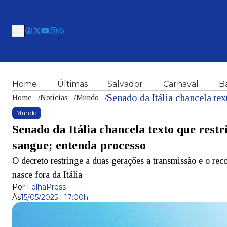
Home
Últimas
Salvador
Carnaval
B
Home
/
Notícias
/
Mundo
/
Mundo
Senado da Itália chancela texto que restr
sangue; entenda processo
O decreto restringe a duas gerações a transmissão e o re
nasce fora da Itália
Por
FolhaPress
Às
15/05/2025 | 17:00h