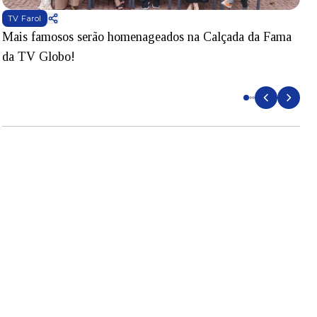
TV Farol
Mais famosos serão homenageados na Calçada da Fama
S
da TV Globo!
p
d