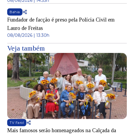
08/08/2026 | 14:33h
Bahia
Fundador de facção é preso pela Polícia Civil em
Lauro de Freitas
08/08/2026 | 13:30h
Veja também
TV Farol
Mais famosos serão homenageados na Calçada da
S