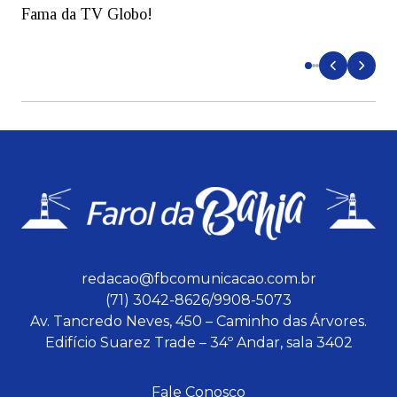
Fama da TV Globo!
p
d
redacao@fbcomunicacao.com.br
(71) 3042-8626/9908-5073
Av. Tancredo Neves, 450 – Caminho das Árvores.
Edifício Suarez Trade – 34º Andar, sala 3402
Fale Conosco