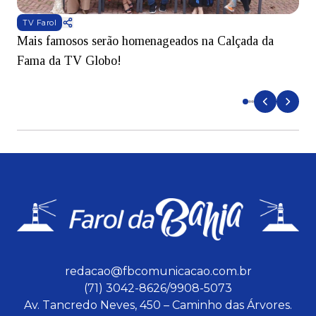
TV Farol
Mais famosos serão homenageados na Calçada da
S
Fama da TV Globo!
p
d
redacao@fbcomunicacao.com.br
(71) 3042-8626/9908-5073
Av. Tancredo Neves, 450 – Caminho das Árvores.