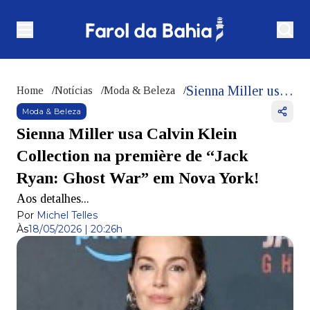
Sienna Miller usa Calvin Klein Collection na première de “Jack Ryan: Ghost War” em Nova York!
Home
/
Notícias
/
Moda & Beleza
/
Moda & Beleza
Sienna Miller usa Calvin Klein
Collection na première de “Jack
Ryan: Ghost War” em Nova York!
Aos detalhes...
Por
Michel Telles
Às
18/05/2026 | 20:26h