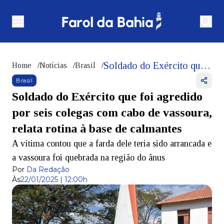
Soldado do Exército que foi agredido por seis colegas com cabo de vassoura, relata rotina à base de calmantes
Home
/
Notícias
/
Brasil
/
Brasil
Soldado do Exército que foi agredido
por seis colegas com cabo de vassoura,
relata rotina à base de calmantes
A vítima contou que a farda dele teria sido arrancada e
a vassoura foi quebrada na região do ânus
Por
Da Redação
Às
22/01/2025 | 12:00h