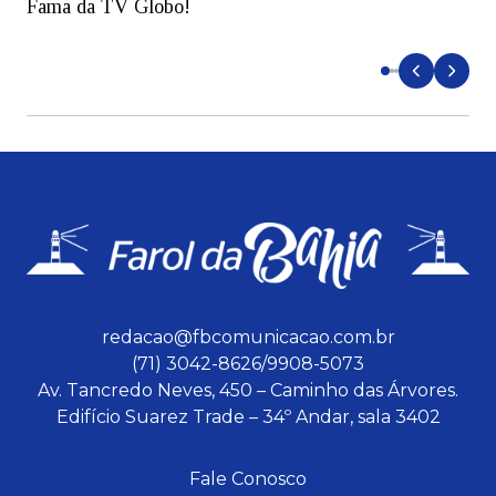
Fama da TV Globo!
p
d
redacao@fbcomunicacao.com.br
(71) 3042-8626/9908-5073
Av. Tancredo Neves, 450 – Caminho das Árvores.
Edifício Suarez Trade – 34º Andar, sala 3402
Fale Conosco