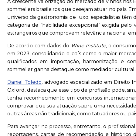
A crescente valorização do mercado de vinhos nos E
sommeliers brasileiros que desejam atuar no país. Emb
universo da gastronomia de luxo, especialistas tê
categoria de “habilidade excepcional” exigida pelo
estrangeiros que comprovem relevância nacional em 
De acordo com dados do
Wine Institute
, o consumo
em 2023, consolidando o país como o maior merca
qualificados em importação, harmonização e cons
sommelier ganha destaque como mediador cultural e 
Daniel Toledo
, advogado especializado em Direito I
Oxford, destaca que esse tipo de profissão pode, s
tenha reconhecimento em concursos internacionais
comprovar que sua atuação supre uma necessidade 
outras áreas não tradicionais, como tatuadores ou paisa
Para avançar no processo, entretanto, o profissional
reportagens, cartas de recomendação e histórico d