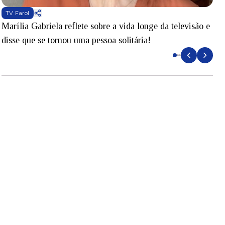
TV Farol
Marília Gabriela reflete sobre a vida longe da televisão e
B
disse que se tornou uma pessoa solitária!
L