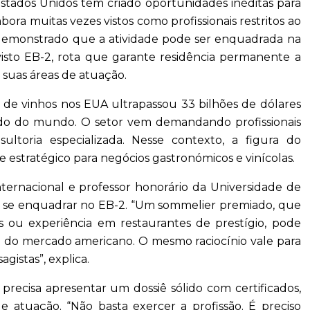
stados Unidos tem criado oportunidades inéditas para
ora muitas vezes vistos como profissionais restritos ao
m demonstrado que a atividade pode ser enquadrada na
 visto EB-2, rota que garante residência permanente a
suas áreas de atuação.
 de vinhos nos EUA ultrapassou 33 bilhões de dólares
do do mundo. O setor vem demandando profissionais
ultoria especializada. Nesse contexto, a figura do
estratégico para negócios gastronómicos e vinícolas.
nternacional e professor honorário da Universidade de
im, se enquadrar no EB-2. “Um sommelier premiado, que
 ou experiência em restaurantes de prestígio, pode
do mercado americano. O mesmo raciocínio vale para
gistas”, explica.
 precisa apresentar um dossiê sólido com certificados,
e atuação. “Não basta exercer a profissão. É preciso