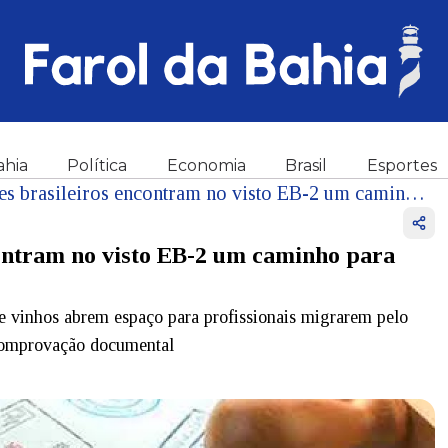
ahia
Política
Economia
Brasil
Esportes
Sommeliers e tatuadores brasileiros encontram no visto EB-2 um caminho para atuar legalmente nos Estados Unidos!
contram no visto EB-2 um caminho para
 vinhos abrem espaço para profissionais migrarem pelo
 comprovação documental