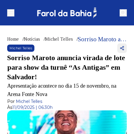
Sorriso Maroto anuncia virada de lote para show da turnê “As Antigas” em Salvador!
Home
/
Notícias
/
Michel Telles
/
Michel Telles
Sorriso Maroto anuncia virada de lote
para show da turnê “As Antigas” em
Salvador!
Apresentação acontece no dia 15 de novembro, na
Arena Fonte Nova
Por
Michel Telles
Às
11/09/2025 | 06:30h