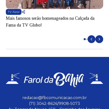
TV Farol
Mais famosos serão homenageados na Calçada da
S
Fama da TV Globo!
p
d
redacao@fbcomunicacao.com.br
(71) 3042-8626/9908-5073