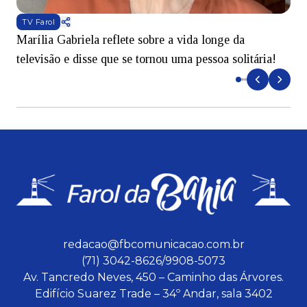
TV Farol
Marília Gabriela reflete sobre a vida longe da
B
televisão e disse que se tornou uma pessoa solitária!
L
redacao@fbcomunicacao.com.br
(71) 3042-8626/9908-5073
Av. Tancredo Neves, 450 – Caminho das Árvores.
Edifício Suarez Trade – 34º Andar, sala 3402