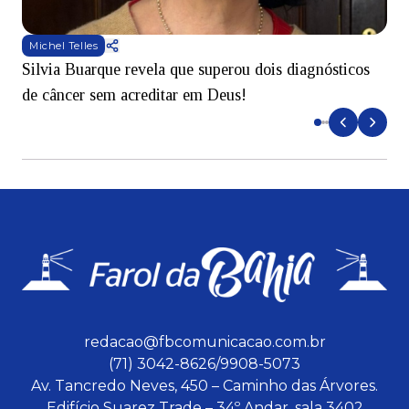
Michel Telles
Silvia Buarque revela que superou dois diagnósticos
A
de câncer sem acreditar em Deus!
r
redacao@fbcomunicacao.com.br
(71) 3042-8626/9908-5073
Av. Tancredo Neves, 450 – Caminho das Árvores.
Edifício Suarez Trade – 34º Andar, sala 3402