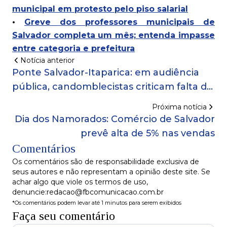
municipal em protesto pelo piso salarial
•
Greve dos professores municipais de
Salvador completa um mês; entenda impasse
entre categoria e prefeitura
Notícia anterior
Ponte Salvador-Itaparica: em audiência
pública, candomblecistas criticam falta de
diálogo do Governo e pedem respeito ao
Próxima notícia
Sagrado; assista
Dia dos Namorados: Comércio de Salvador
prevê alta de 5% nas vendas
Comentários
Os comentários são de responsabilidade exclusiva de
seus autores e não representam a opinião deste site. Se
achar algo que viole os termos de uso,
denuncie:redacao@fbcomunicacao.com.br
*Os comentários podem levar até 1 minutos para serem exibidos
Faça seu comentário