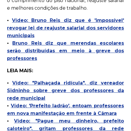
o cumprimento do piso nacional, reajuste salarial
e melhores condições de trabalho.
•
Vídeo: Bruno Reis diz que é 'impossível'
revogar lei de reajuste salarial dos servidores
municipais
•
Bruno Reis diz que merendas escolares
serão distribuídas em meio à greve dos
professores
LEIA MAIS:
•
Vídeo: "Palhaçada ridícula", diz vereador
Sidninho sobre greve dos professores da
rede municipal
•
Vídeo: 'Prefeito ladrão', entoam professores
em nova manifestação em frente à Câmara
•
Vídeo: "Pague meu dinheiro, prefeito
caloteiro", gritam professores da rede