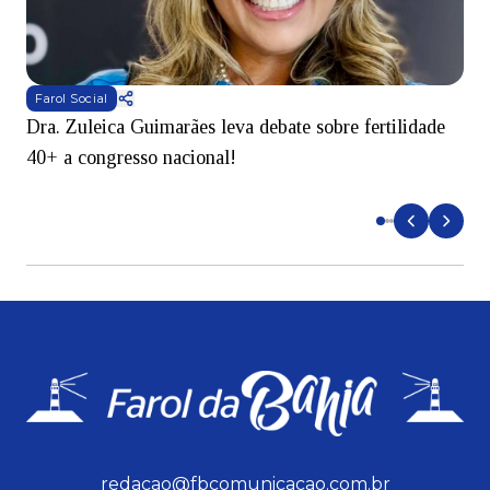
Farol Social
Dra. Zuleica Guimarães leva debate sobre fertilidade
T
40+ a congresso nacional!
e
redacao@fbcomunicacao.com.br