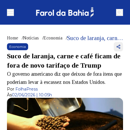
Suco de laranja, carne e café ficam de fora de novo tarifaço de Trump
Home
/
Notícias
/
Economia
/
Economia
Suco de laranja, carne e café ficam de
fora de novo tarifaço de Trump
O governo americano diz que deixou de fora itens que
poderiam levar à escassez nos Estados Unidos.
Por
FolhaPress
Às
02/06/2026 | 10:05h