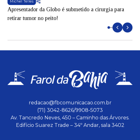
Michel Telles
Apresentador da Globo é submetido a cirurgia para
D
retirar tumor no peito!
redacao@fbcomunicacao.com.br
(71) 3042-8626/9908-5073
Av. Tancredo Neves, 450 – Caminho das Árvores.
Edifício Suarez Trade – 34º Andar, sala 3402