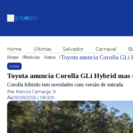
Home
Últimas
Salvador
Carnaval
B
Toyota anuncia Corolla GLi H
Home
/
Notícias
/
Autos
/
Autos
Toyota anuncia Corolla GLi Hybrid mas 
Corolla híbrido tem novidades com versão de entrada
Por
Marcos Camargo Jr.
Às
09/09/2025 | 08:30h