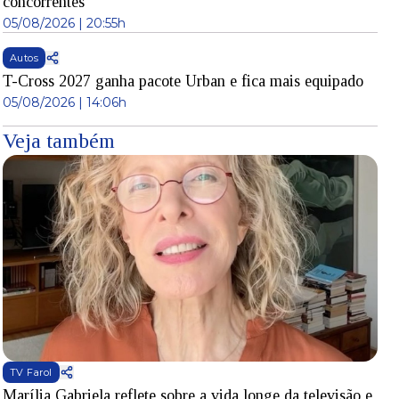
concorrentes
05/08/2026 | 20:55h
Autos
T-Cross 2027 ganha pacote Urban e fica mais equipado
05/08/2026 | 14:06h
Veja também
TV Farol
Marília Gabriela reflete sobre a vida longe da televisão e
B