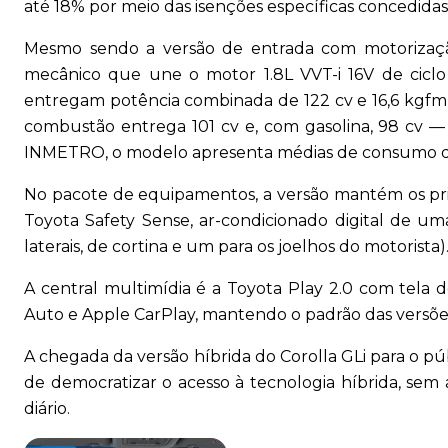
até 18% por meio das isenções específicas concedidas 
Mesmo sendo a versão de entrada com motorizaçã
mecânico que une o motor 1.8L VVT-i 16V de ciclo A
entregam potência combinada de 122 cv e 16,6 kgfm
combustão entrega 101 cv e, com gasolina, 98 cv
INMETRO, o modelo apresenta médias de consumo de at
No pacote de equipamentos, a versão mantém os prin
Toyota Safety Sense, ar-condicionado digital de uma 
laterais, de cortina e um para os joelhos do motorista)
A central multimídia é a Toyota Play 2.0 com tela
Auto e Apple CarPlay, mantendo o padrão das versões
A chegada da versão híbrida do Corolla GLi para o púb
de democratizar o acesso à tecnologia híbrida, sem
diário.