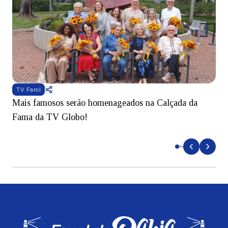
TV Farol
Mais famosos serão homenageados na Calçada da
S
Fama da TV Globo!
p
d