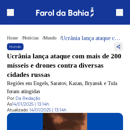
Ucrânia lança ataque com mais de 200 mísseis e drones contra diversas cidades russas
Home
/
Notícias
/
Mundo
/
Mundo
Ucrânia lança ataque com mais de 200
mísseis e drones contra diversas
cidades russas
Regiões em Engels, Saratov, Kazan, Bryansk e Tula
foram atingidas
Por
Da Redação
Às
14/01/2025 | 13:14h
Atualizado
14/01/2025 | 13:14h