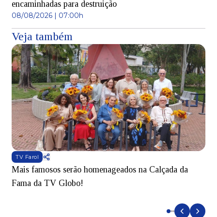
encaminhadas para destruição
08/08/2026 | 07:00h
Veja também
TV Farol
Mais famosos serão homenageados na Calçada da
S
Fama da TV Globo!
p
d