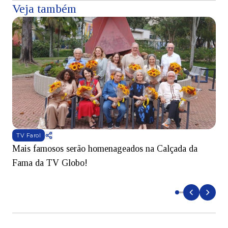
Veja também
TV Farol
Mais famosos serão homenageados na Calçada da
S
Fama da TV Globo!
p
d