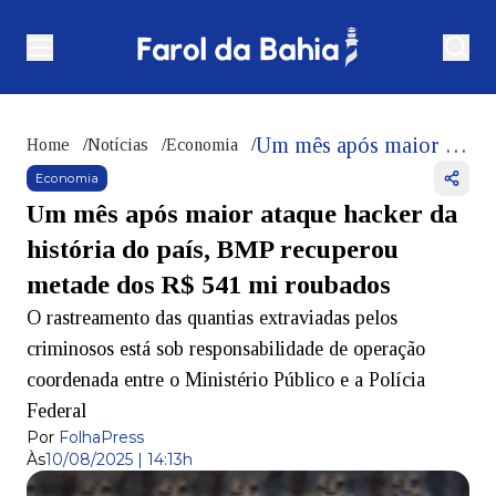
Um mês após maior ataque hacker da história do país, BMP recuperou metade dos R$ 541 mi roubados
Home
/
Notícias
/
Economia
/
Economia
Um mês após maior ataque hacker da
história do país, BMP recuperou
metade dos R$ 541 mi roubados
O rastreamento das quantias extraviadas pelos
criminosos está sob responsabilidade de operação
coordenada entre o Ministério Público e a Polícia
Federal
Por
FolhaPress
Às
10/08/2025 | 14:13h