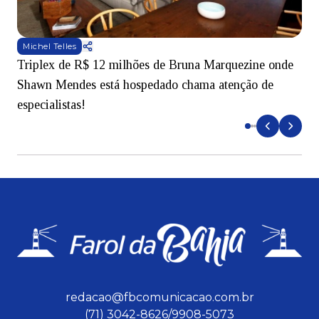
Michel Telles
Triplex de R$ 12 milhões de Bruna Marquezine onde
M
Shawn Mendes está hospedado chama atenção de
t
especialistas!
redacao@fbcomunicacao.com.br
(71) 3042-8626/9908-5073