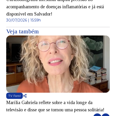
acompanhamento de doenças inflamatórias e já está
disponível em Salvador!
30/07/2026 | 15:59h
Veja também
TV Farol
Marília Gabriela reflete sobre a vida longe da
B
televisão e disse que se tornou uma pessoa solitária!
L