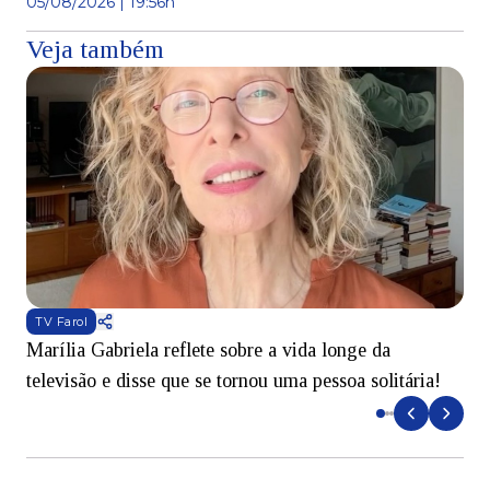
05/08/2026 | 19:56h
Veja também
TV Farol
Marília Gabriela reflete sobre a vida longe da
B
televisão e disse que se tornou uma pessoa solitária!
L