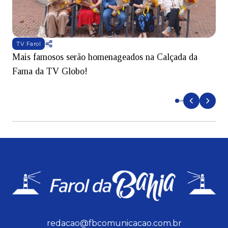
TV Farol
Mais famosos serão homenageados na Calçada da
S
Fama da TV Globo!
p
d
redacao@fbcomunicacao.com.br