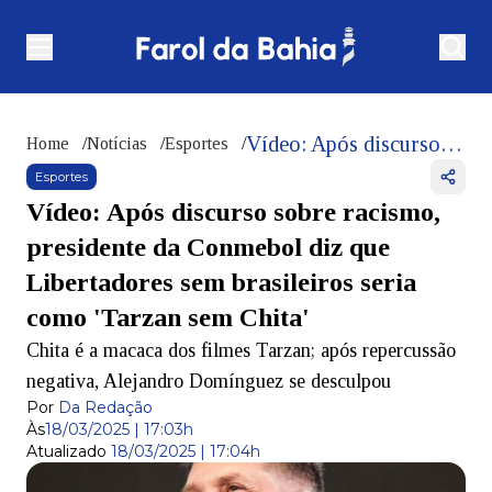
Vídeo: Após discurso sobre racismo, presidente da Conmebol diz que Libertadores sem brasileiros seria como 'Tarzan sem Chita'
Home
/
Notícias
/
Esportes
/
Esportes
Vídeo: Após discurso sobre racismo,
presidente da Conmebol diz que
Libertadores sem brasileiros seria
como 'Tarzan sem Chita'
Chita é a macaca dos filmes Tarzan; após repercussão
negativa, Alejandro Domínguez se desculpou
Por
Da Redação
Às
18/03/2025 | 17:03h
Atualizado
18/03/2025 | 17:04h