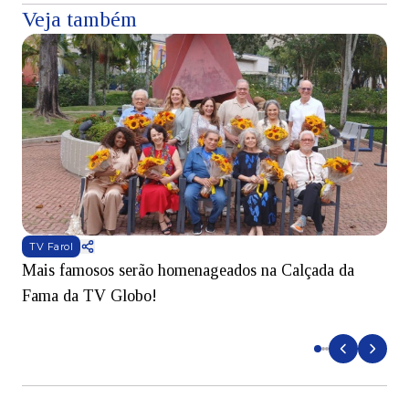
Veja também
TV Farol
Mais famosos serão homenageados na Calçada da
S
Fama da TV Globo!
p
d