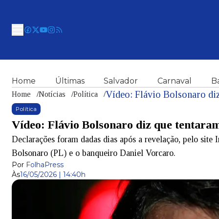
Home
Últimas
Salvador
Carnaval
B
Home
/
Notícias
/
Política
/
Política
Vídeo: Flávio Bolsonaro diz que tentara
Declarações foram dadas dias após a revelação, pelo site In
Bolsonaro (PL) e o banqueiro Daniel Vorcaro.
Por
FolhaPress
Às
16/05/2026 | 14:40h