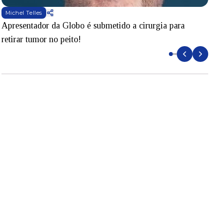
Michel Telles
Apresentador da Globo é submetido a cirurgia para
D
retirar tumor no peito!
l