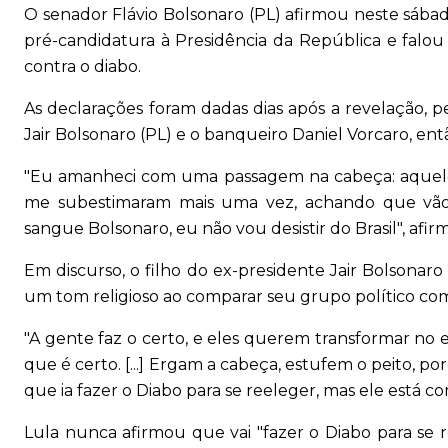
O senador Flávio Bolsonaro (PL) afirmou neste sábad
pré-candidatura à Presidência da República e falo
contra o diabo.
As declarações foram dadas dias após a revelação, pel
Jair Bolsonaro (PL) e o banqueiro Daniel Vorcaro, en
"Eu amanheci com uma passagem na cabeça: aquele q
me subestimaram mais uma vez, achando que vão
sangue Bolsonaro, eu não vou desistir do Brasil", afi
Em discurso, o filho do ex-presidente Jair Bolsonaro
um tom religioso ao comparar seu grupo político com
"A gente faz o certo, e eles querem transformar no 
que é certo. [...] Ergam a cabeça, estufem o peito, po
que ia fazer o Diabo para se reeleger, mas ele está 
Lula nunca afirmou que vai "fazer o Diabo para se 