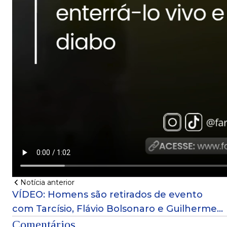
Notícia anterior
VÍDEO: Homens são retirados de evento
com Tarcísio, Flávio Bolsonaro e Guilherme
Derrite: "Eles nos acusaram de ser de
Comentários