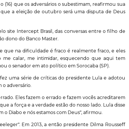
o (16) que os adversários o subestimam, reafirmou sua
u que a eleição de outubro será uma disputa de Deus
o site Intercept Brasil, das conversas entre o filho de
tão dono do Banco Master.
ue na dificuldade é fraco é realmente fraco, e eles
 me calar, me intimidar, esquecendo que aqui tem
rmou o senador em ato político em Sorocaba (SP).
 fez uma série de críticas do presidente Lula e adotou
 o adversário.
errado. Eles fazem o errado e fazem vocês acreditarem
rque a força e a verdade estão do nosso lado. Lula disse
com o Diabo e nós estamos com Deus", afirmou.
reeleger". Em 2013, a então presidente Dilma Rousseff