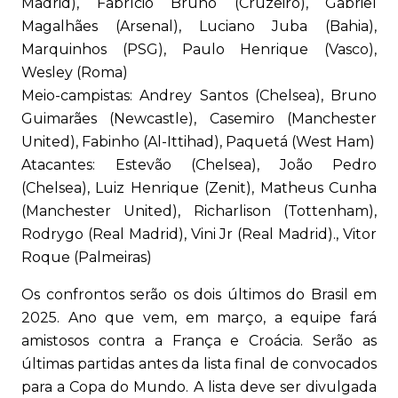
Madrid), Fabrício Bruno (Cruzeiro), Gabriel
Magalhães (Arsenal), Luciano Juba (Bahia),
Marquinhos (PSG), Paulo Henrique (Vasco),
Wesley (Roma)
Meio-campistas: Andrey Santos (Chelsea), Bruno
Guimarães (Newcastle), Casemiro (Manchester
United), Fabinho (Al-Ittihad), Paquetá (West Ham)
Atacantes: Estevão (Chelsea), João Pedro
(Chelsea), Luiz Henrique (Zenit), Matheus Cunha
(Manchester United), Richarlison (Tottenham),
Rodrygo (Real Madrid), Vini Jr (Real Madrid)., Vitor
Roque (Palmeiras)
Os confrontos serão os dois últimos do Brasil em
2025. Ano que vem, em março, a equipe fará
amistosos contra a França e Croácia. Serão as
últimas partidas antes da lista final de convocados
para a Copa do Mundo. A lista deve ser divulgada