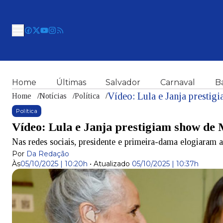
Home
Últimas
Salvador
Carnaval
B
Vídeo: Lula e Janja presti
Home
/
Notícias
/
Política
/
Política
Vídeo: Lula e Janja prestigiam show de
Nas redes sociais, presidente e primeira-dama elogiaram 
Por
Da Redação
Às
05/10/2025 | 10:20h
•
Atualizado
05/10/2025 | 10:37h