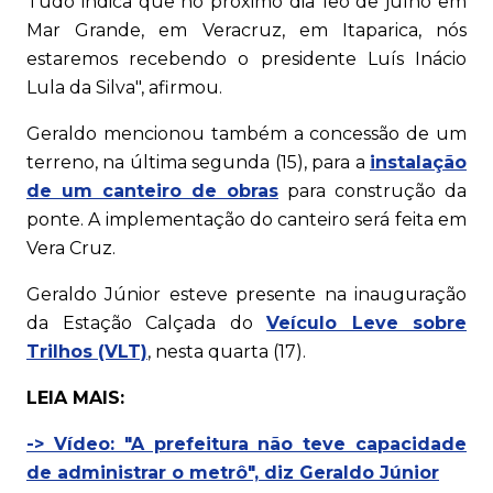
Tudo indica que no próximo dia 1eo de julho em
Mar Grande, em Veracruz, em Itaparica, nós
estaremos recebendo o presidente Luís Inácio
Lula da Silva", afirmou.
Geraldo mencionou também a concessão de um
terreno, na última segunda (15), para a
instalação
de um canteiro de obras
para construção da
ponte. A implementação do canteiro será feita em
Vera Cruz.
Geraldo Júnior esteve presente na inauguração
da Estação Calçada do
Veículo Leve sobre
Trilhos (VLT)
, nesta quarta (17).
LEIA MAIS:
-> Vídeo: "A prefeitura não teve capacidade
de administrar o metrô", diz Geraldo Júnior