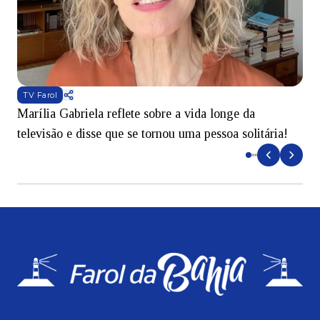
TV Farol
Marília Gabriela reflete sobre a vida longe da
B
televisão e disse que se tornou uma pessoa solitária!
L