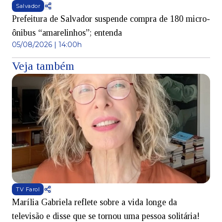
Salvador
Prefeitura de Salvador suspende compra de 180 micro-
ônibus “amarelinhos”; entenda
05/08/2026 | 14:00h
Veja também
TV Farol
Marília Gabriela reflete sobre a vida longe da
B
televisão e disse que se tornou uma pessoa solitária!
L