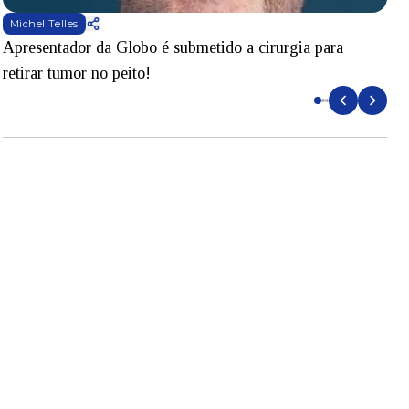
Michel Telles
Apresentador da Globo é submetido a cirurgia para
D
retirar tumor no peito!
l