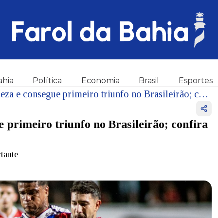
ahia
Política
Economia
Brasil
Esportes
Vídeo: Vitória vence Fortaleza e consegue primeiro triunfo no Brasileirão; confira os gols do Leão
e primeiro triunfo no Brasileirão; confira
tante