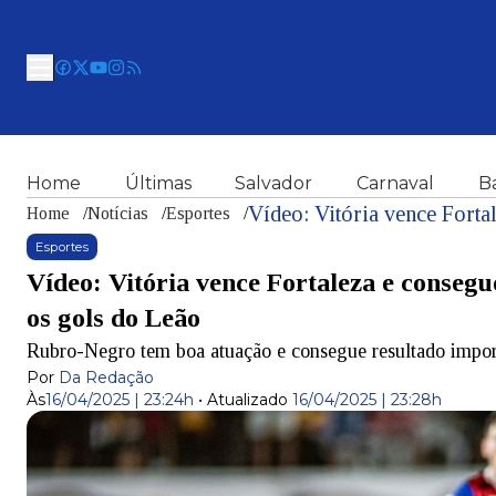
Home
Últimas
Salvador
Carnaval
B
Home
/
Notícias
/
Esportes
/
Esportes
Vídeo: Vitória vence Fortaleza e consegu
os gols do Leão
Rubro-Negro tem boa atuação e consegue resultado impor
Por
Da Redação
Às
16/04/2025 | 23:24h
•
Atualizado
16/04/2025 | 23:28h