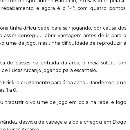
 confronto disputado no Barradão, em Salvador, pela 4ª
 rebaixamento e agora é o 14º, com quatro pontos,
ória tinha dificuldade para sair jogando, por causa dos
o assim conseguiu abrir vantagem antes de ir para o
 volume de jogo, mas tinha dificuldade de reproduzir a
oca de passes na entrada da área, o meia soltou um
a de Lucas Arcanjo jogando para escanteio.
 de Erick, o cruzamento para área achou Janderson, que
. 1 a 0.
u traduzir o volume de jogo em bola na rede, e logo
ernández desviou de cabeça e a bola chegou em Diogo
de Lucas Arcanjo.