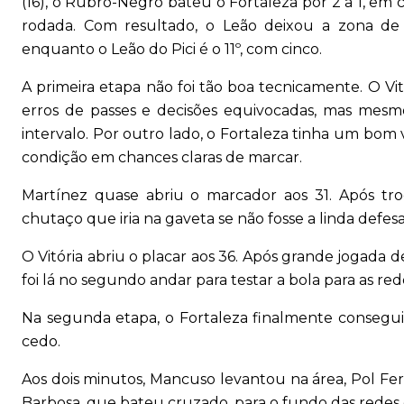
(16), o Rubro-Negro bateu o Fortaleza por 2 a 1, em
rodada. Com resultado, o Leão deixou a zona de
enquanto o Leão do Pici é o 11º, com cinco.
A primeira etapa não foi tão boa tecnicamente. O Vit
erros de passes e decisões equivocadas, mas mesm
intervalo. Por outro lado, o Fortaleza tinha um bom
condição em chances claras de marcar.
Martínez quase abriu o marcador aos 31. Após tr
chutaço que iria na gaveta se não fosse a linda defes
O Vitória abriu o placar aos 36. Após grande jogada
foi lá no segundo andar para testar a bola para as redes
Na segunda etapa, o Fortaleza finalmente consegui
cedo.
Aos dois minutos, Mancuso levantou na área, Pol F
Barbosa, que bateu cruzado, para o fundo das redes 