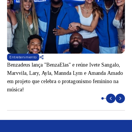
Entretenimento
Benzadeus lança "BenzaElas" e reúne Ivete Sangalo,
S
Marvvila, Lary, Ayla, Mannda Lym e Amanda Amado
d
em projeto que celebra o protagonismo feminino na
música!