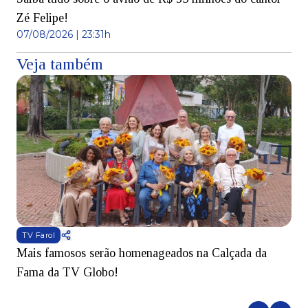
Zé Felipe!
07/08/2026 | 23:31h
Veja também
TV Farol
Mais famosos serão homenageados na Calçada da
S
Fama da TV Globo!
p
d