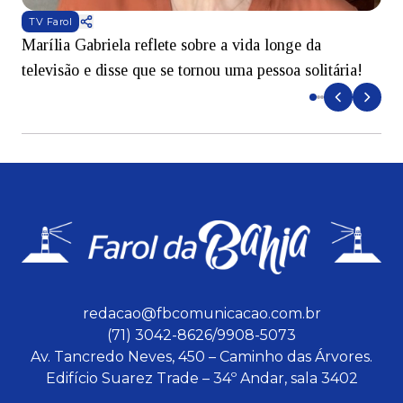
TV Farol
Marília Gabriela reflete sobre a vida longe da
B
televisão e disse que se tornou uma pessoa solitária!
L
redacao@fbcomunicacao.com.br
(71) 3042-8626/9908-5073
Av. Tancredo Neves, 450 – Caminho das Árvores.
Edifício Suarez Trade – 34º Andar, sala 3402