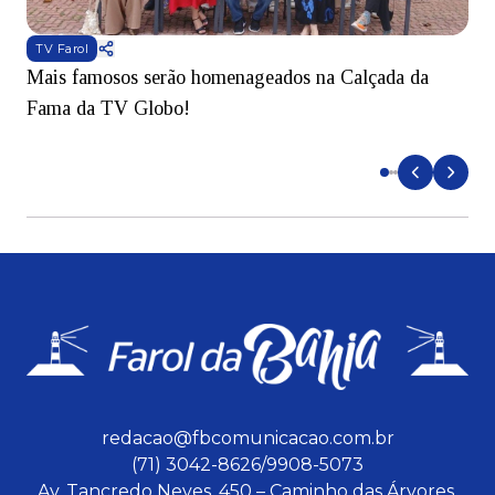
TV Farol
Mais famosos serão homenageados na Calçada da
S
Fama da TV Globo!
p
d
redacao@fbcomunicacao.com.br
(71) 3042-8626/9908-5073
Av. Tancredo Neves, 450 – Caminho das Árvores.