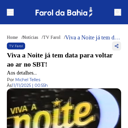
Viva a Noite já tem data para voltar ao ar no SBT!
Home
/
Notícias
/
TV Farol
/
TV Farol
Viva a Noite já tem data para voltar
ao ar no SBT!
Aos detalhes...
Por
Michel Telles
Às
11/11/2025 | 00:55h