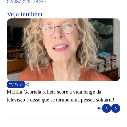
02/08/2026 | 18:23h
Veja também
TV Farol
Marília Gabriela reflete sobre a vida longe da
B
televisão e disse que se tornou uma pessoa solitária!
L