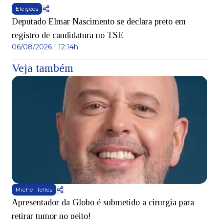
Eleições
Deputado Elmar Nascimento se declara preto em
registro de candidatura no TSE
06/08/2026 | 12:14h
Veja também
Michel Telles
Apresentador da Globo é submetido a cirurgia para
D
retirar tumor no peito!