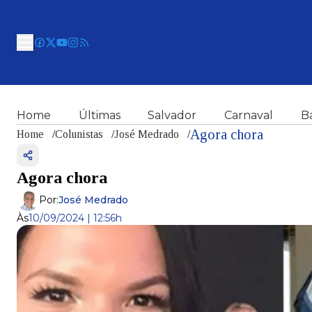
Home
Últimas
Salvador
Carnaval
B
Agora chora
Home
/
Colunistas
/
José Medrado
/
Agora chora
Por:
José Medrado
Às
10/09/2024 | 12:56h