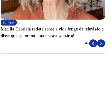
TV Farol
Marília Gabriela reflete sobre a vida longe da televisão e
B
disse que se tornou uma pessoa solitária!
L