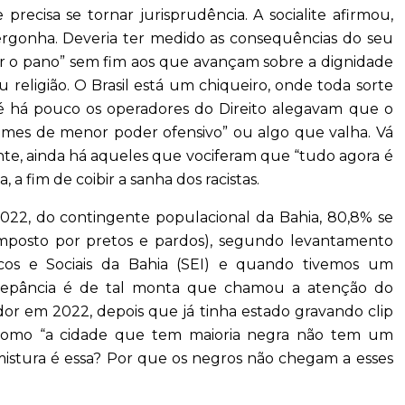
 precisa se tornar jurisprudência. A socialite afirmou,
vergonha. Deveria ter medido as consequências do seu
sar o pano” sem fim aos que avançam sobre a dignidade
u religião. O Brasil está um chiqueiro, onde toda sorte
 Até há pouco os operadores do Direito alegavam que o
imes de menor poder ofensivo” ou algo que valha. Vá
nte, ainda há aqueles que vociferam que “tudo agora é
 fim de coibir a sanha dos racistas.
2, do contingente populacional da Bahia, 80,8% se
mposto por pretos e pardos), segundo levantamento
cos e Sociais da Bahia (SEI) e quando tivemos um
crepância é de tal monta que chamou a atenção do
dor em 2022, depois que já tinha estado gravando clip
como “a cidade que tem maioria negra não tem um
istura é essa? Por que os negros não chegam a esses