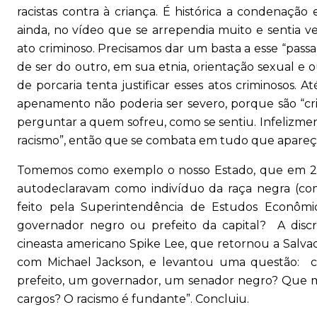
racistas contra à criança. É histórica a condenação e
ainda, no vídeo que se arrependia muito e sentia 
ato criminoso. Precisamos dar um basta a esse “pas
de ser do outro, em sua etnia, orientação sexual e o
de porcaria tenta justificar esses atos criminosos.
apenamento não poderia ser severo, porque são “cr
perguntar a quem sofreu, como se sentiu. Infelizme
racismo”, então que se combata em tudo que apareça, a
Tomemos como exemplo o nosso Estado, que em 202
autodeclaravam como indivíduo da raça negra (co
feito pela Superintendência de Estudos Econômi
governador negro ou prefeito da capital? A dis
cineasta americano Spike Lee, que retornou a Salva
com Michael Jackson, e levantou uma questão: 
prefeito, um governador, um senador negro? Que m
cargos? O racismo é fundante”. Concluiu.