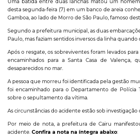
Uma batida entre duas lanchas matou um homem e d
desta segunda-feira (7) em um banco de areia conhec
Gamboa, ao lado de Morro de São Paulo, famoso destin
Segundo a prefeitura municipal, as duas embarcaçõe
Paulo, mas faziam sentidos inversos da linha quando c
Após o resgate, os sobreviventes foram levados para 
encaminhados para a Santa Casa de Valença, q
desaparecidos no mar.
A pessoa que morreu foi identificada pela gestão m
foi encaminhado para o Departamento de Polícia 
sobre o sepultamento da vítima.
As circunstâncias do acidente estão sob investigação d
Por meio de nota, a prefeitura de Cairu manifestou
acidente.
Confira a nota na íntegra abaixo
: