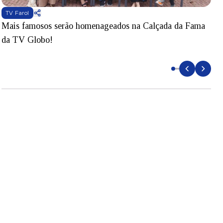
TV Farol
Mais famosos serão homenageados na Calçada da Fama
S
da TV Globo!
p
d