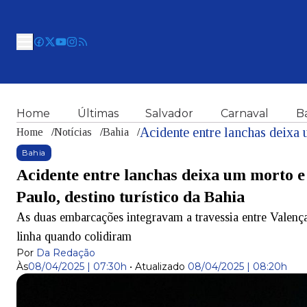
Home
Últimas
Salvador
Carnaval
B
Home
/
Notícias
/
Bahia
/
Bahia
Acidente entre lanchas deixa um morto e
Paulo, destino turístico da Bahia
As duas embarcações integravam a travessia entre Valenç
linha quando colidiram
Por
Da Redação
Às
08/04/2025 | 07:30h
•
Atualizado
08/04/2025 | 08:20h