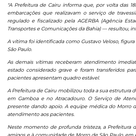
"A Prefeitura de Cairu informa que, por volta das 1
embarcações que realizavam o serviço de travess
regulado e fiscalizado pela AGERBA (Agência Esta
Transportes e Comunicações da Bahia) — resultou, in
A vítima foi identificada como Gustavo Veloso, figur
São Paulo.
As demais vítimas receberam atendimento imediato
estado considerado grave e foram transferidos pa
pacientes apresentam quadro estável.
A Prefeitura de Cairu mobilizou toda a sua estrutur
em Gamboa e no Atracadouro. O Serviço de Ate
presente dando apoio. A equipe médica do Morro d
atendimento aos pacientes.
Neste momento de profunda tristeza, a Prefeitura de
amigos e à comunidade de Morro de São Paulo, em e