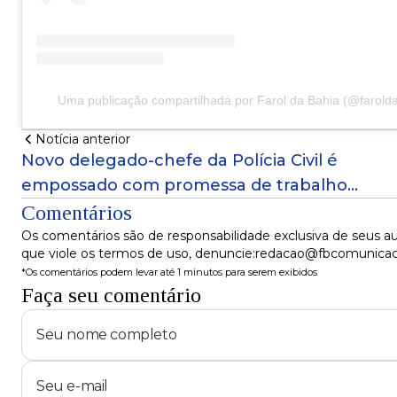
Uma publicação compartilhada por Farol da Bahia (@faroldab
Notícia anterior
Novo delegado-chefe da Polícia Civil é
empossado com promessa de trabalho
integrado
Comentários
Os comentários são de responsabilidade exclusiva de seus au
que viole os termos de uso, denuncie:redacao@fbcomunica
*Os comentários podem levar até 1 minutos para serem exibidos
Faça seu comentário